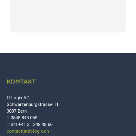
KONTAKT
IT-Logix AG
Schwarzenburgstrasse 11
3007 Bern
T 0848 848 058
T Intl +41 31 348 48 66
contact(at)it-logix.ch