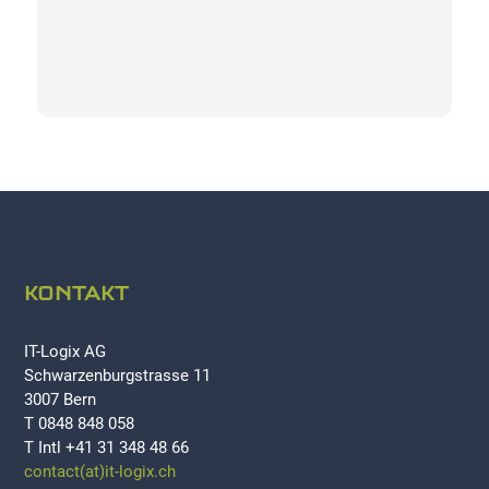
KONTAKT
IT-Logix AG
Schwarzenburgstrasse 11
3007 Bern
T 0848 848 058
T Intl +41 31 348 48 66
contact(at)it-logix.ch