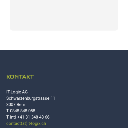
KONTAKT
IT-Logix AG
Schwarzenburgstrasse 11
3007 Bern
T 0848 848 058
T Intl +41 31 348 48 66
contact(at)it-logix.ch