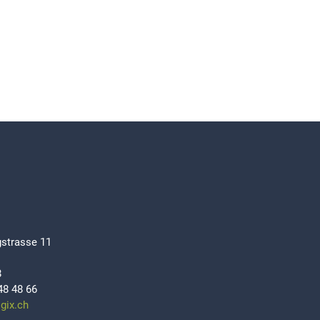
strasse 11
8
48 48 66
ogix.ch