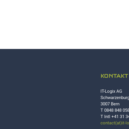
KONTAKT
IT-Logix AG
Schwarzenburg
3007 Bern
T 0848 848 05
T Intl +41 31 3
contact(at)it-l