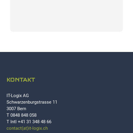
KONTAKT
IT-Logix AG
Schwarzenburgstrasse 11
3007 Bern
T 0848 848 058
T Intl +41 31 348 48 66
contact(at)it-logix.ch