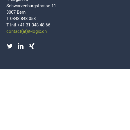
Schwarzenburgstrasse 11
3007 Bern
T 0848 848 058
T Intl +41 31 348 48 66
contact(at)it-logix.ch