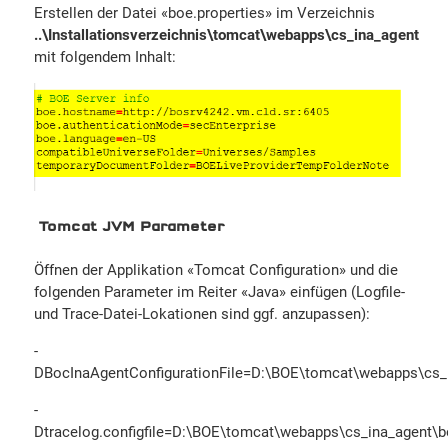
Erstellen der Datei «boe.properties» im Verzeichnis
..\Installationsverzeichnis\tomcat\webapps\cs_ina_agent
mit folgendem Inhalt:
Tomcat JVM Parameter
Öffnen der Applikation «Tomcat Configuration» und die
folgenden Parameter im Reiter «Java» einfügen (Logfile-
und Trace-Datei-Lokationen sind ggf. anzupassen):
-
DBocInaAgentConfigurationFile=D:\BOE\tomcat\webapps\cs_i
-
Dtracelog.configfile=D:\BOE\tomcat\webapps\cs_ina_agent\bo