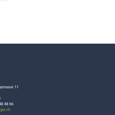
strasse 11
8
48 48 66
ogix.ch