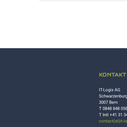
KONTAKT
IT-Logix AG
Schwarzenburg
3007 Bern
T 0848 848 05
T Intl +41 31 3
contact(at)it-l