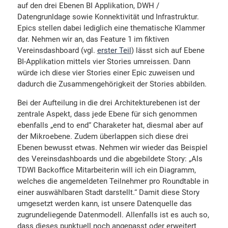
auf den drei Ebenen BI Applikation, DWH /
Datengrunldage sowie Konnektivität und Infrastruktur.
Epics stellen dabei lediglich eine thematische Klammer
dar. Nehmen wir an, das Feature 1 im fiktiven
Vereinsdashboard (vgl.
erster Teil
) lässt sich auf Ebene
BI-Applikation mittels vier Stories umreissen. Dann
würde ich diese vier Stories einer Epic zuweisen und
dadurch die Zusammengehörigkeit der Stories abbilden.
Bei der Aufteilung in die drei Architekturebenen ist der
zentrale Aspekt, dass jede Ebene für sich genommen
ebenfalls „end to end“ Charaketer hat, diesmal aber auf
der Mikroebene. Zudem überlappen sich diese drei
Ebenen bewusst etwas. Nehmen wir wieder das Beispiel
des Vereinsdashboards und die abgebildete Story: „Als
TDWI Backoffice Mitarbeiterin will ich ein Diagramm,
welches die angemeldeten Teilnehmer pro Roundtable in
einer auswählbaren Stadt darstellt.“ Damit diese Story
umgesetzt werden kann, ist unsere Datenquelle das
zugrundeliegende Datenmodell. Allenfalls ist es auch so,
dass dieses punktuell noch angepasst oder erweitert