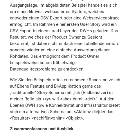
Ausgangslage. Im abgebildeten Beispiel handelt es sich
um einen fiktives, webbasiertes System, welches
entweder einen CSV-Export oder eine Webserviceabfrage
ermöglicht. Im Rahmen einer ersten User Story wird ein
CSV-Export in einen Load-Layer des DWHs geladen. Das
Resultat, welches der Product Owner zu Gesicht
bekommt, ist dabei nicht einfach eine Tabellendefinition,
sondern wiederum eine einfache Auswertung dieser
Rohdaten. Das ermöglicht dem Product Owner
beispielsweise schon früh etwaige
Datenqualitätsprobleme zu entdecken.
Wie Sie den Beispielstories entnehmen können, nutze ich
auf Ebene Feature und BI-Applikation gerne das
„traditionelle“ Story-Schema mit „Ich (Endbenutzer) in
meiner Rolle als <xy> will <abc> damit <def>“. Auf den
Ebenen DWH sowie Konnektivität und Infrastruktur bietet
sich ein alternatives Schema an: <Aktion> die|der|das
<Resultat> <nach|für|von|in> <Objekt>.
Zusammenfassung und Ausblick