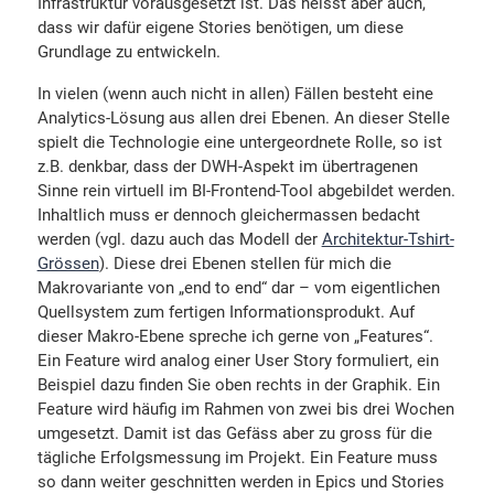
Infrastruktur vorausgesetzt ist. Das heisst aber auch,
dass wir dafür eigene Stories benötigen, um diese
Grundlage zu entwickeln.
In vielen (wenn auch nicht in allen) Fällen besteht eine
Analytics-Lösung aus allen drei Ebenen. An dieser Stelle
spielt die Technologie eine untergeordnete Rolle, so ist
z.B. denkbar, dass der DWH-Aspekt im übertragenen
Sinne rein virtuell im BI-Frontend-Tool abgebildet werden.
Inhaltlich muss er dennoch gleichermassen bedacht
werden (vgl. dazu auch das Modell der
Architektur-Tshirt-
Grössen
). Diese drei Ebenen stellen für mich die
Makrovariante von „end to end“ dar – vom eigentlichen
Quellsystem zum fertigen Informationsprodukt. Auf
dieser Makro-Ebene spreche ich gerne von „Features“.
Ein Feature wird analog einer User Story formuliert, ein
Beispiel dazu finden Sie oben rechts in der Graphik. Ein
Feature wird häufig im Rahmen von zwei bis drei Wochen
umgesetzt. Damit ist das Gefäss aber zu gross für die
tägliche Erfolgsmessung im Projekt. Ein Feature muss
so dann weiter geschnitten werden in Epics und Stories