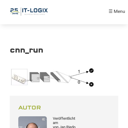
☰ Menu
cnn_run
AUTOR
Veröffentlicht
am
von
Jan Riedo