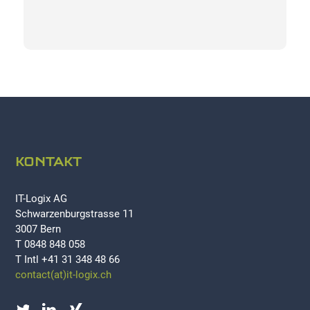
KONTAKT
IT-Logix AG
Schwarzenburgstrasse 11
3007 Bern
T 0848 848 058
T Intl +41 31 348 48 66
contact(at)it-logix.ch